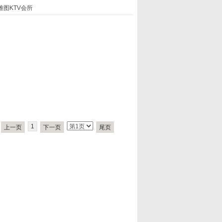
雅图KTV会所
1
上一页
下一页
尾页