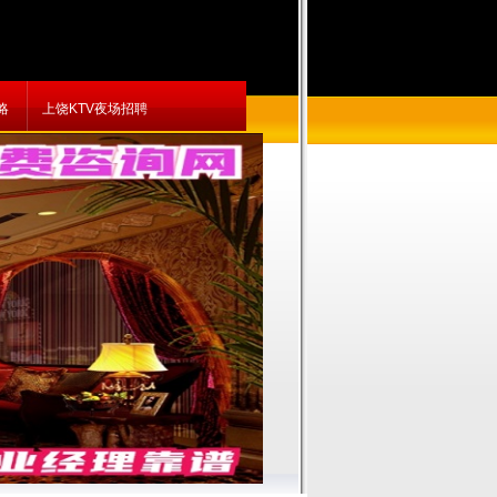
略
上饶KTV夜场招聘