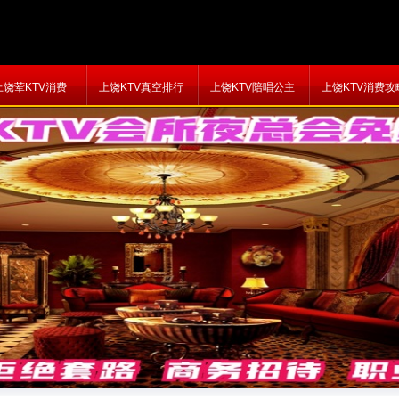
上饶荤KTV消费
上饶KTV真空排行
上饶KTV陪唱公主
上饶KTV消费攻