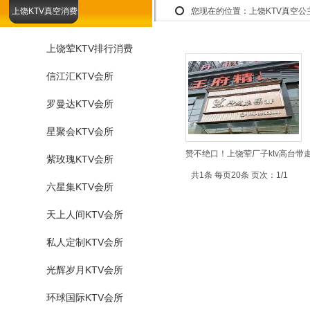
上饶KTV真空消费
您现在的位置：
上饶KTV真空
上饶荤KTV排行消费
信江汇KTV会所
罗曼达KTV会所
星聚会KTV会所
赞不绝口！上饶荤厂子ktv高台带
紫玫瑰KTV会所
共1条 每页20条 页次：1/1
六星集KTV会所
天上人间KTV会所
私人定制KTV会所
光辉岁月KTV会所
环球国际KTV会所