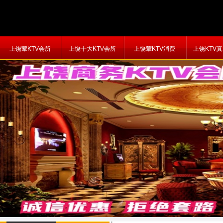
上饶荤KTV会所
上饶十大KTV会所
上饶荤KTV消费
上饶KTV